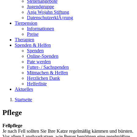
Stellenangebote
Jugendgruppe
Anja Wojahn Stiftung
DatenschutzerklÃ¤rung
Tierpension
Informationen
Preise
Therapien
Spenden & Helfen
Spenden
Online-Spenden
Pate werden
Futter- / Sachspenden
Mitmachen & Helfen
Herzlichen Dank
Helferliste
Aktuelles
Startseite
Pflege
Fellpflege
Je nach Fell sollten Sie Ihre Katze regelmäßig kämmen und bürsten.
Vor allem Langhaarkatzen, wie Perser benötigen eine regelmäßige