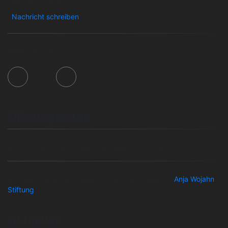
08734 / 937 261
Nachricht schreiben
Finde uns auf:
Öffnungzeiten
Bitte vereinbaren Sie einen persönlichen Termin.
Der Quellenhof Passbrunn ist eine Einrichtung der
Anja Wojahn
Stiftung
.
Aktuelles