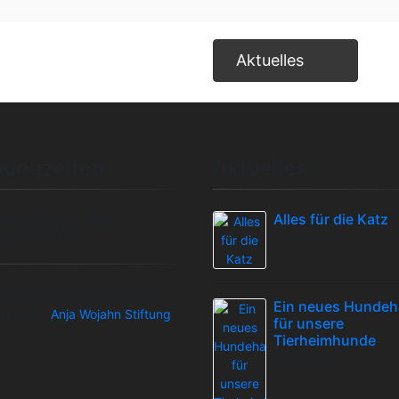
fenden:
Aktuelles
nungzeiten
Aktuelles
Alles für die Katz
ereinbaren Sie einen
lichen Termin.
08.08.2026
ellenhof Passbrunn ist eine
Ein neues Hunde
htung der
Anja Wojahn Stiftung
.
für unsere
Tierheimhunde
21.06.2026