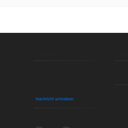
Bleiben Sie auf dem Lau
Kontakt
Öff
Bitte v
Quellenhof Passbrunn
persön
Passbrunn 1 • 94419 Reisbach
08734 / 937 261
Der Qu
Nachricht schreiben
Einric
Finde uns auf: