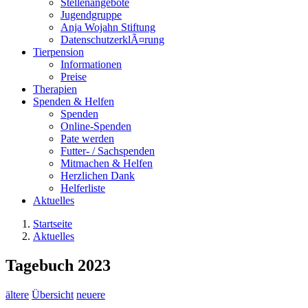
Stellenangebote
Jugendgruppe
Anja Wojahn Stiftung
DatenschutzerklÃ¤rung
Tierpension
Informationen
Preise
Therapien
Spenden & Helfen
Spenden
Online-Spenden
Pate werden
Futter- / Sachspenden
Mitmachen & Helfen
Herzlichen Dank
Helferliste
Aktuelles
Startseite
Aktuelles
Tagebuch 2023
ältere
Übersicht
neuere