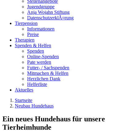
Stellenangebote
Jugendgruppe
Anja Wojahn Stiftung
DatenschutzerklÃ¤rung
Tierpension
Informationen
Preise
Therapien
Spenden & Helfen
Spenden
Online-Spenden
Pate werden
Futter- / Sachspenden
Mitmachen & Helfen
Herzlichen Dank
Helferliste
Aktuelles
Startseite
Neubau Hundehaus
Ein neues Hundehaus für unsere
Tierheimhunde