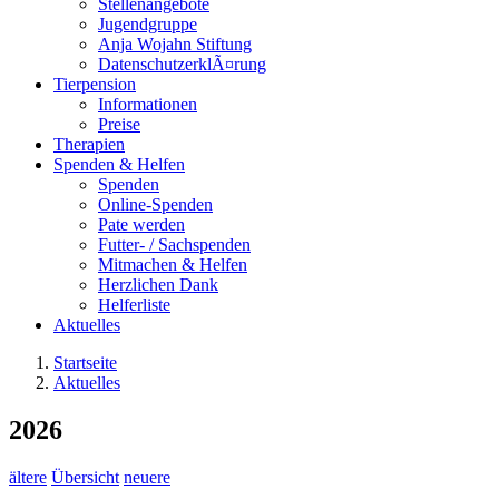
Stellenangebote
Jugendgruppe
Anja Wojahn Stiftung
DatenschutzerklÃ¤rung
Tierpension
Informationen
Preise
Therapien
Spenden & Helfen
Spenden
Online-Spenden
Pate werden
Futter- / Sachspenden
Mitmachen & Helfen
Herzlichen Dank
Helferliste
Aktuelles
Startseite
Aktuelles
2026
ältere
Übersicht
neuere