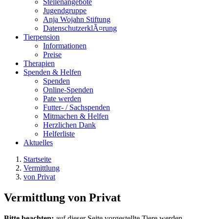
Stellenangebote
Jugendgruppe
Anja Wojahn Stiftung
DatenschutzerklÃ¤rung
Tierpension
Informationen
Preise
Therapien
Spenden & Helfen
Spenden
Online-Spenden
Pate werden
Futter- / Sachspenden
Mitmachen & Helfen
Herzlichen Dank
Helferliste
Aktuelles
Startseite
Vermittlung
von Privat
Vermittlung von Privat
Bitte beachten:
auf dieser Seite vorgestellte Tiere werden