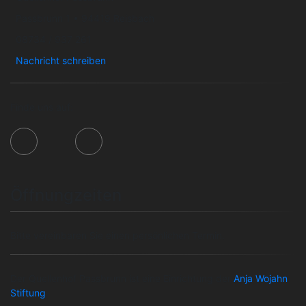
Passbrunn 1 • 94419 Reisbach
08734 / 937 261
Nachricht schreiben
Finde uns auf:
Öffnungzeiten
Bitte vereinbaren Sie einen persönlichen Termin.
Der Quellenhof Passbrunn ist eine Einrichtung der
Anja Wojahn
Stiftung
.