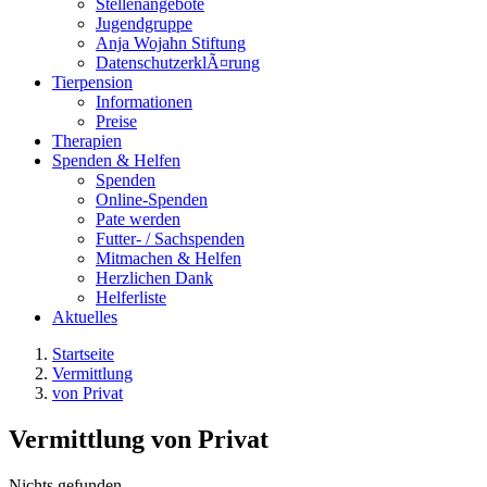
Stellenangebote
Jugendgruppe
Anja Wojahn Stiftung
DatenschutzerklÃ¤rung
Tierpension
Informationen
Preise
Therapien
Spenden & Helfen
Spenden
Online-Spenden
Pate werden
Futter- / Sachspenden
Mitmachen & Helfen
Herzlichen Dank
Helferliste
Aktuelles
Startseite
Vermittlung
von Privat
Vermittlung von Privat
Nichts gefunden