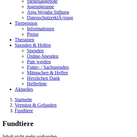
Stellenangebote
Jugendgruppe
Anja Wojahn Stiftung
DatenschutzerklÃ¤rung
Tierpension
Informationen
Preise
Therapien
Spenden & Helfen
Spenden
Online-Spenden
Pate werden
Futter- / Sachspenden
Mitmachen & Helfen
Herzlichen Dank
Helferliste
Aktuelles
Startseite
Vermisst & Gefunden
Fundtiere
Fundtiere
Inhalt nicht mehr vorhanden.