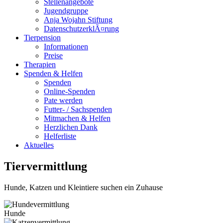
Stellenangebote
Jugendgruppe
Anja Wojahn Stiftung
DatenschutzerklÃ¤rung
Tierpension
Informationen
Preise
Therapien
Spenden & Helfen
Spenden
Online-Spenden
Pate werden
Futter- / Sachspenden
Mitmachen & Helfen
Herzlichen Dank
Helferliste
Aktuelles
Tiervermittlung
Hunde, Katzen und Kleintiere suchen ein Zuhause
Hunde